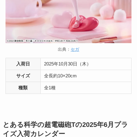
出典：
セガ
入荷日
2025年10月30日（木）
サイズ
全長約10×20cm
種類
全1種
とある科学の超電磁砲Tの2025年6月プラ
イズ入荷カレンダー