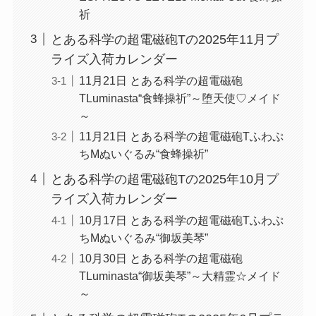
祈
とある科学の超電磁砲Tの2025年11月プ
ライズ入荷カレンダー
11月21日 とある科学の超電磁砲
TLuminasta“食蜂操祈”～堕天使♡メイド
～
11月21日 とある科学の超電磁砲Tふわぷ
ちMぬいぐるみ“食蜂操祈”
とある科学の超電磁砲Tの2025年10月プ
ライズ入荷カレンダー
10月17日 とある科学の超電磁砲Tふわぷ
ちMぬいぐるみ“御坂美琴”
10月30日 とある科学の超電磁砲
TLuminasta“御坂美琴”～大精霊☆メイド
～