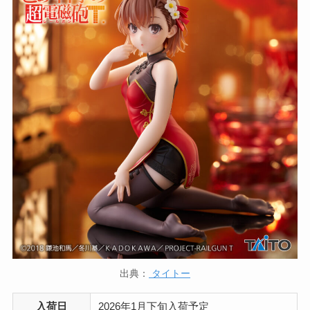
出典：
タイトー
入荷日
2026年1月下旬入荷予定