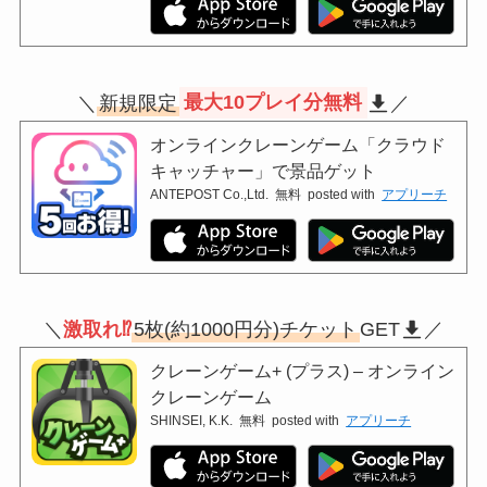
＼
新規限定
最大10プレイ分無料
／
オンラインクレーンゲーム「クラウド
キャッチャー」で景品ゲット
ANTEPOST Co.,Ltd.
無料
posted with
アプリーチ
＼
激取れ⁉
5枚(約1000円分)チケット
GET
／
クレーンゲーム+ (プラス) – オンライン
クレーンゲーム
SHINSEI, K.K.
無料
posted with
アプリーチ