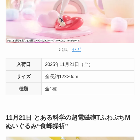
出典：
セガ
入荷日
2025年11月21日（金）
サイズ
全長約12×20cm
種類
全1種
11月21日
とある科学の超電磁砲TふわぷちM
ぬいぐるみ“食蜂操祈”