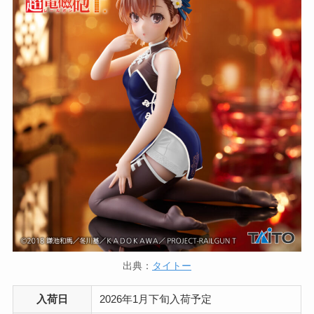
出典：
タイトー
入荷日
2026年1月下旬入荷予定