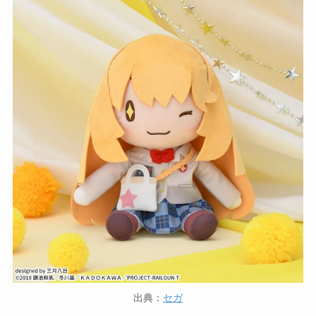
出典：
セガ