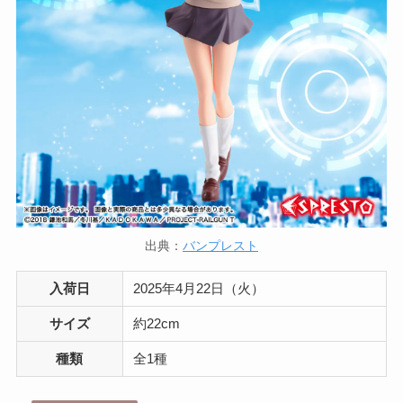
出典：
バンプレスト
入荷日
2025年4月22日（火）
サイズ
約22cm
種類
全1種