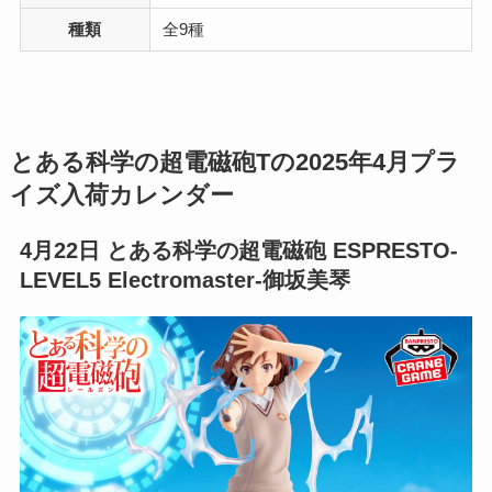
種類
全9種
とある科学の超電磁砲Tの2025年4月プラ
イズ入荷カレンダー
4月22日
とある科学の超電磁砲 ESPRESTO-
LEVEL5 Electromaster-御坂美琴