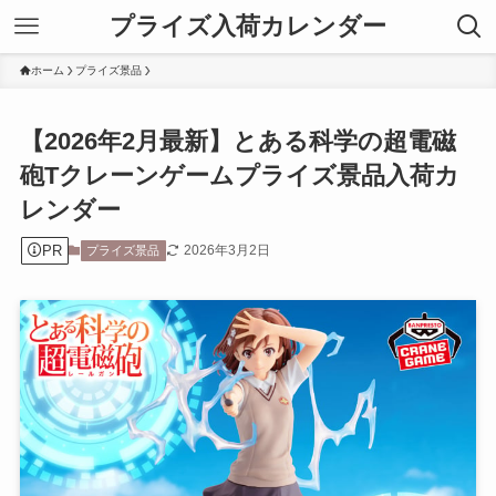
プライズ入荷カレンダー
ホーム
プライズ景品
【2026年2月最新】とある科学の超電磁
砲Tクレーンゲームプライズ景品入荷カ
レンダー
PR
2026年3月2日
プライズ景品