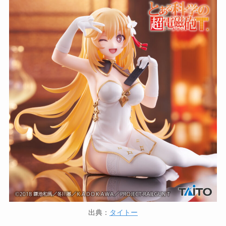
出典：
タイトー