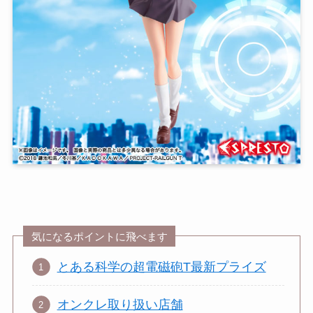
気になるポイントに飛べます
とある科学の超電磁砲T最新プライズ
オンクレ取り扱い店舗