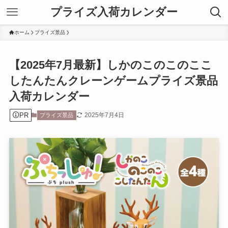
プライズ入荷カレンダー
ホーム
プライズ景品
【2025年7月最新】しかのこのこのここ
したんたんクレーンゲームプライズ景品
入荷カレンダー
PR
2025年7月4日
プライズ景品