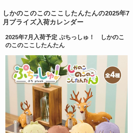
しかのこのこのここしたんたん
の2025年7
月プライズ入荷カレンダー
2025年7月入荷予定
ぷちっしゅ！ しかのこ
のこのここしたんたん