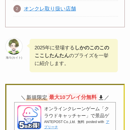
オンクレ取り扱い店舗
2025年に登場する
しかのこのこの
ここしたんたん
のプライズを一挙
海斗(カイト)
に紹介します。
＼
新規限定
最大10プレイ分無料
／
オンラインクレーンゲーム「ク
ラウドキャッチャー」で景品ゲ
ANTEPOST Co.,Ltd.
無料
posted with
ア
ット
プリーチ