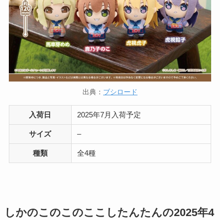
出典：
ブシロード
入荷日
2025年7月入荷予定
サイズ
–
種類
全4種
しかのこのこのここしたんたん
の2025年4