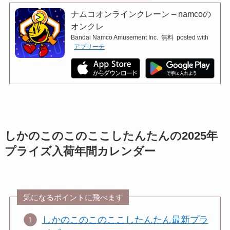
ナムコオンラインクレーン – namcoの
オンクレ
Bandai Namco Amusement Inc.
無料
posted with
アプリーチ
しかのこのこのここしたんたん
の2025年
プライズ入荷年間カレンダー
気になるポイントに飛べます
しかのこのこのここしたんたん最新プラ