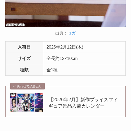
出典：
セガ
入荷日
2026年2月12日(木)
サイズ
全長約12×10cm
種類
全1種
あわせて読みたい
【2026年2月】新作プライズフィ
ギュア景品入荷カレンダー