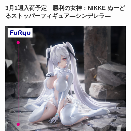
3月1週入荷予定 勝利の女神：NIKKE ぬーど
るストッパーフィギュア―シンデレラ―