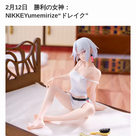
2月12日 勝利の女神：
NIKKEYumemirize“ドレイク”