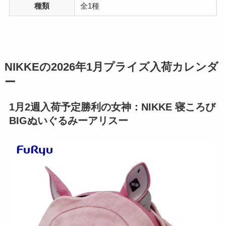
種類
全1種
NIKKEの2026年1月プライズ入荷カレンダ
ー
1月2週入荷予定勝利の女神：NIKKE 寝ころび
BIGぬいぐるみーアリスー