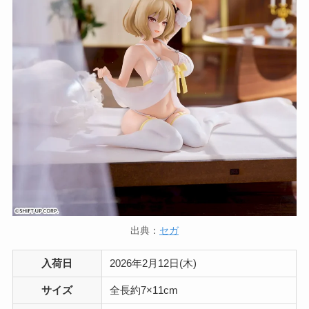
出典：
セガ
入荷日
2026年2月12日(木)
サイズ
全長約7×11cm