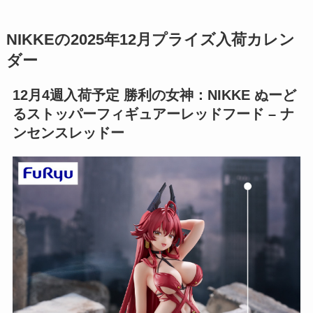
NIKKEの2025年12月プライズ入荷カレン
ダー
12月4週入荷予定
勝利の女神：NIKKE ぬーど
るストッパーフィギュアーレッドフード – ナ
ンセンスレッドー