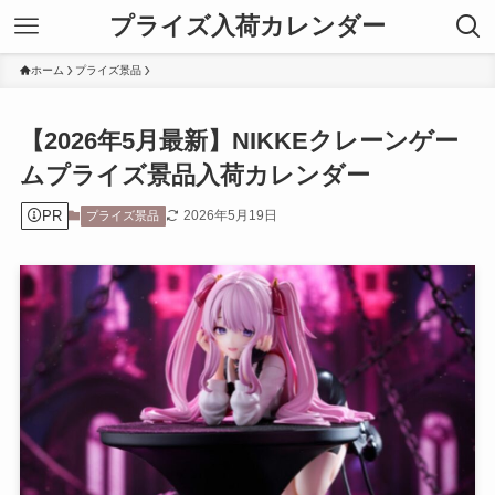
プライズ入荷カレンダー
ホーム
プライズ景品
【2026年5月最新】NIKKEクレーンゲー
ムプライズ景品入荷カレンダー
PR
2026年5月19日
プライズ景品