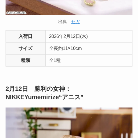
出典：
セガ
入荷日
2026年2月12日(木)
サイズ
全長約11×10cm
種類
全1種
2月12日 勝利の女神：
NIKKEYumemirize“アニス”