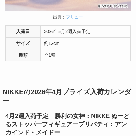
出典：
フリュー
入荷日
2026年5月2週入荷予定
サイズ
約12cm
種類
全1種
NIKKEの2026年4月プライズ入荷カレンダ
ー
4月2週入荷予定 勝利の女神：NIKKE ぬーど
るストッパーフィギュアープリバティ：アン
カインド・メイドー