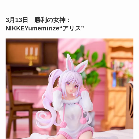
3月13日 勝利の女神：
NIKKEYumemirize“アリス”