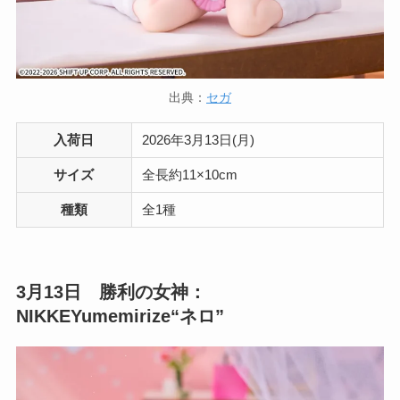
出典：
セガ
入荷日
2026年3月13日(月)
サイズ
全長約11×10cm
種類
全1種
3月13日 勝利の女神：
NIKKEYumemirize“ネロ”