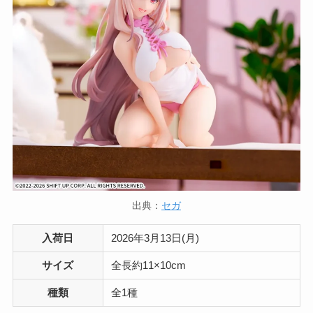
出典：
セガ
入荷日
2026年3月13日(月)
サイズ
全長約11×10cm
種類
全1種