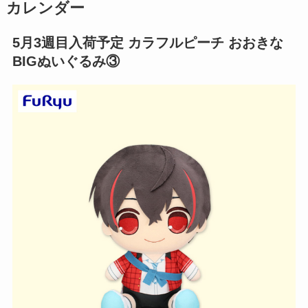
カレンダー
5月3週目入荷予定
カラフルピーチ おおきな
BIGぬいぐるみ③