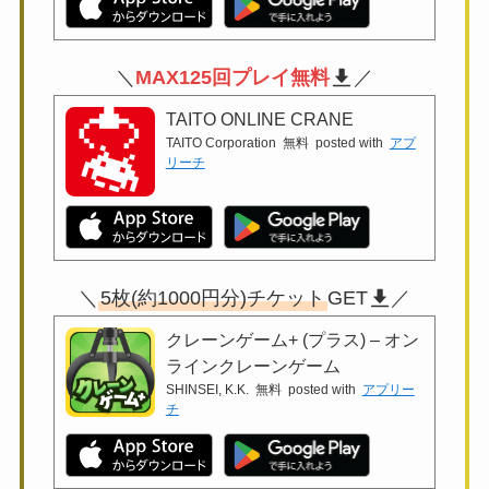
＼
MAX125回プレイ無料
／
TAITO ONLINE CRANE
TAITO Corporation
無料
posted with
アプ
リーチ
＼
5枚(約1000円分)チケット
GET
／
クレーンゲーム+ (プラス) – オン
ラインクレーンゲーム
SHINSEI, K.K.
無料
posted with
アプリー
チ