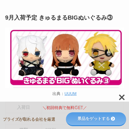
9月入荷予定 きゅるまるBIGぬいぐるみ③
出典：
UUUM
入荷日
2024年9月入荷予定
＼初回特典で無料GET／
景品をゲットする
サイズ
–
プライズが取れる会社を厳選