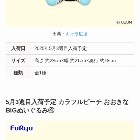
出典：
キャラ広場
入荷日
2025年5月3週目入荷予定
サイズ
高さ 約29cm×幅 約21cm×奥行 約18cm
種類
全1種
5月3週目入荷予定
カラフルピーチ おおきな
BIGぬいぐるみ④