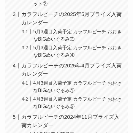
ット②
カラフルピーチの2025年5月プライズ入荷
カレンダー
5月3週目入荷予定 カラフルピーチ おおき
なBIGぬいぐるみ③
5月3週目入荷予定 カラフルピーチ おおき
なBIGぬいぐるみ④
カラフルピーチの2025年4月プライズ入荷
カレンダー
4月3週目入荷予定 カラフルピーチ おおき
なBIGぬいぐるみ①
4月3週目入荷予定 カラフルピーチ おおき
なBIGぬいぐるみ②
カラフルピーチの2024年11月プライズ入
荷カレンダー