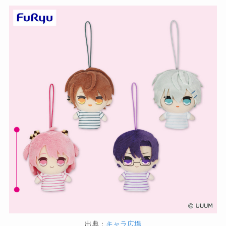
出典：
キャラ広場