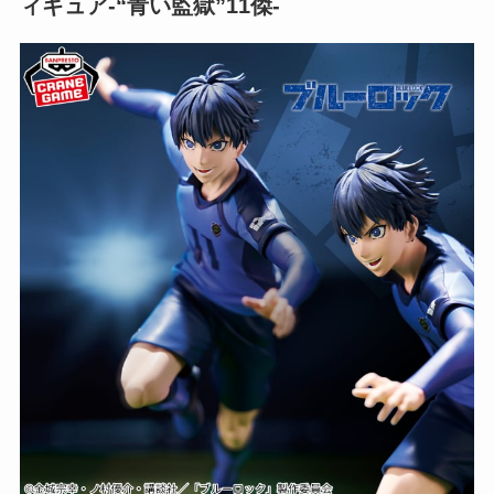
ィギュア-“青い監獄”11傑-