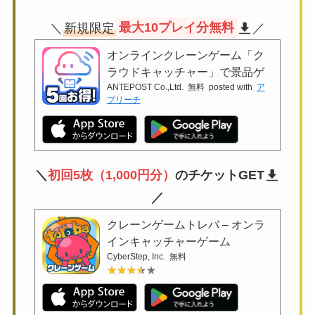
＼
新規限定
最大10プレイ分無料
／
オンラインクレーンゲーム「ク
ラウドキャッチャー」で景品ゲ
ANTEPOST Co.,Ltd.
無料
posted with
ア
ット
プリーチ
＼
初回5枚（1,000円分）
のチケットGET
／
クレーンゲームトレバ – オンラ
インキャッチャーゲーム
CyberStep, Inc.
無料
★★★★★
★★★★★