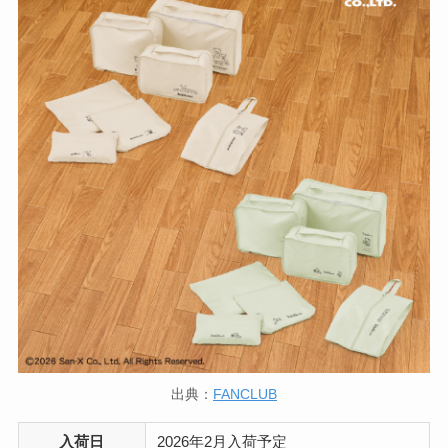
出典：
FANCLUB
入荷日
2026年2月入荷予定