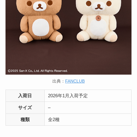
出典：
FANCLUB
入荷日
2026年1月入荷予定
サイズ
–
種類
全2種