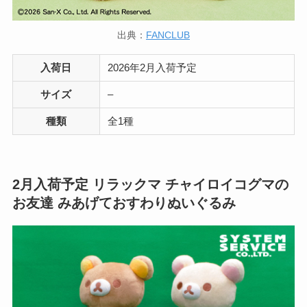
出典：
FANCLUB
入荷日
2026年2月入荷予定
サイズ
–
種類
全1種
2月入荷予定
リラックマ チャイロイコグマの
お友達 みあげておすわりぬいぐるみ