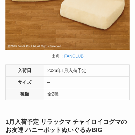
出典：
FANCLUB
入荷日
2026年1月入荷予定
サイズ
–
種類
全2種
1月入荷予定
リラックマ チャイロイコグマの
お友達 ハニーポットぬいぐるみBIG