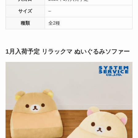
サイズ
–
種類
全2種
1月入荷予定
リラックマ ぬいぐるみソファー