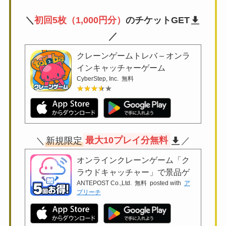
＼
初回5枚（1,000円分）
のチケットGET
／
クレーンゲームトレバ – オンラ
インキャッチャーゲーム
CyberStep, Inc.
無料
★★★★★
★★★★★
＼
新規限定
最大10プレイ分無料
／
オンラインクレーンゲーム「ク
ラウドキャッチャー」で景品ゲ
ANTEPOST Co.,Ltd.
無料
posted with
ア
ット
プリーチ