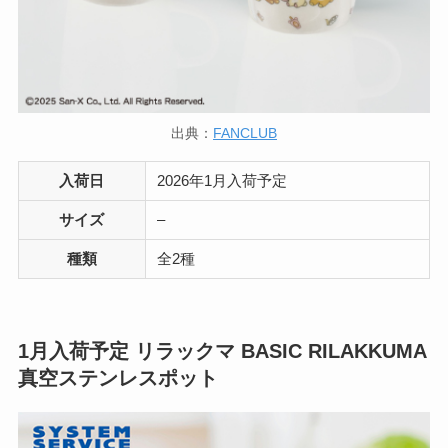
出典：
FANCLUB
入荷日
2026年1月入荷予定
サイズ
–
種類
全2種
1月入荷予定
リラックマ BASIC RILAKKUMA
真空ステンレスポット