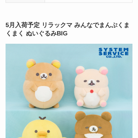
5月入荷予定 リラックマ みんなでまんぷくま
くまく ぬいぐるみBIG